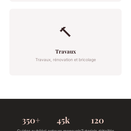
🔨
Travaux
Travaux, rénovation et bricolage
350+
45k
120
Guides publiés
Lecteurs mensuels
Tutoriels détaillés