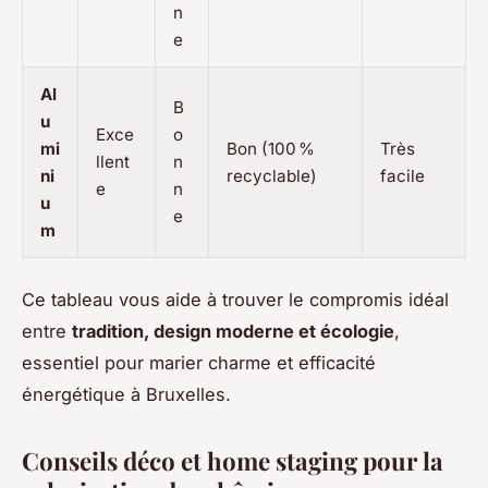
n
e
Al
B
u
Exce
o
mi
Bon (100 %
Très
llent
n
ni
recyclable)
facile
e
n
u
e
m
Ce tableau vous aide à trouver le compromis idéal
entre
tradition, design moderne et écologie
,
essentiel pour marier charme et efficacité
énergétique à Bruxelles.
Conseils déco et home staging pour la