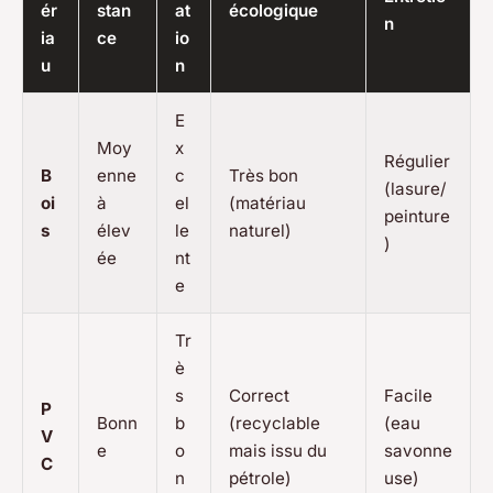
ér
stan
at
écologique
n
ia
ce
io
u
n
E
Moy
x
Régulier
B
enne
c
Très bon
(lasure/
oi
à
el
(matériau
peinture
s
élev
le
naturel)
)
ée
nt
e
Tr
è
s
Correct
Facile
P
Bonn
b
(recyclable
(eau
V
e
o
mais issu du
savonne
C
n
pétrole)
use)