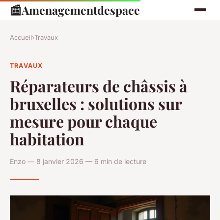
📰
Amenagementdespace
Accueil
›
Travaux
TRAVAUX
Réparateurs de châssis à
bruxelles : solutions sur
mesure pour chaque
habitation
Enzo — 8 janvier 2026 — 6 min de lecture