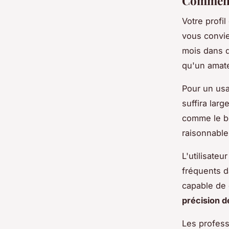
Comment 
Votre profil
vous convie
mois dans d
qu'un amat
Pour un us
suffira lar
comme le bo
raisonnable
L'utilisateu
fréquents d
capable de 
précision 
Les profes