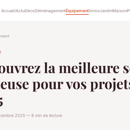
Accueil
Actu
Déco
Déménagement
Équipement
Immo
Jardin
Maison
P
ement
T
uvrez la meilleure s
euse pour vos projet
5
cembre 2025 — 8 min de lecture