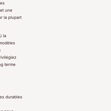
les
 et une
r la plupart
ù la
 modèles
s
ivilégiez
ng terme
ces durables