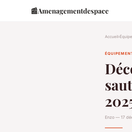
📰
Amenagementdespace
Accueil
›
Équip
ÉQUIPEMEN
Déco
saut
202
Enzo — 17 dé