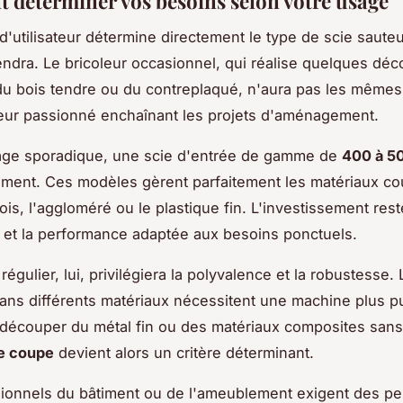
déterminer vos besoins selon votre usage
 d'utilisateur détermine directement le type de scie saute
ndra. Le bricoleur occasionnel, qui réalise quelques dé
u bois tendre ou du contreplaqué, n'aura pas les même
eur passionné enchaînant les projets d'aménagement.
age sporadique, une scie d'entrée de gamme de
400 à 5
gement. Ces modèles gèrent parfaitement les matériaux co
is, l'aggloméré ou le plastique fin. L'investissement rest
 et la performance adaptée aux besoins ponctuels.
r régulier, lui, privilégiera la polyvalence et la robustesse.
ans différents matériaux nécessitent une machine plus p
découper du métal fin ou des matériaux composites sans f
de coupe
devient alors un critère déterminant.
sionnels du bâtiment ou de l'ameublement exigent des p