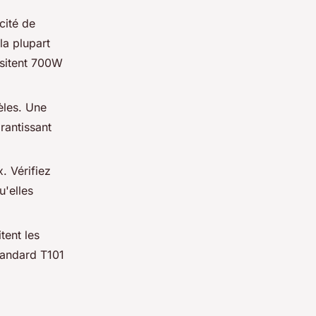
cité de
a plupart
ssitent 700W
èles. Une
rantissant
. Vérifiez
u'elles
tent les
tandard T101