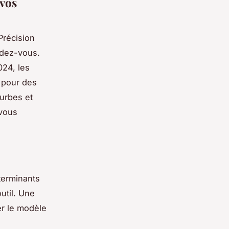
 vos
Précision
ndez-vous.
024, les
 pour des
ourbes et
vous
erminants
util. Une
er le modèle