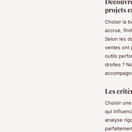
Découvre
projets 
Choisir la 
accrue, fin
Selon les d
ventes ont
outils perf
droites ? N
accompagne 
Les critè
Choisir une
qui influen
analyse rig
parfaitemen