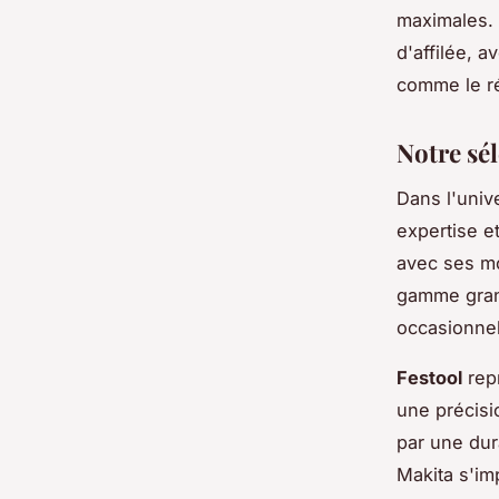
maximales. 
d'affilée, a
comme le ré
Notre sé
Dans l'univ
expertise e
avec ses mo
gamme grand
occasionnel
Festool
repr
une précisi
par une dur
Makita s'im