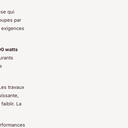
use qui
coupes par
s exigences
00 watts
urants
e
 Les travaux
uissante,
aiblir. La
erformances