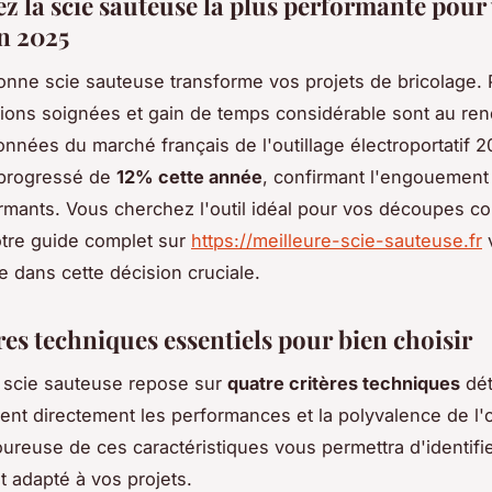
z la scie sauteuse la plus performante pour
en 2025
bonne scie sauteuse transforme vos projets de bricolage. 
itions soignées et gain de temps considérable sont au re
onnées du marché français de l'outillage électroportatif 2
 progressé de
12% cette année
, confirmant l'engouement
ormants. Vous cherchez l'outil idéal pour vos découpes c
otre guide complet sur
https://meilleure-scie-sauteuse.fr
dans cette décision cruciale.
res techniques essentiels pour bien choisir
 scie sauteuse repose sur
quatre critères techniques
dét
cent directement les performances et la polyvalence de l'o
oureuse de ces caractéristiques vous permettra d'identifi
t adapté à vos projets.