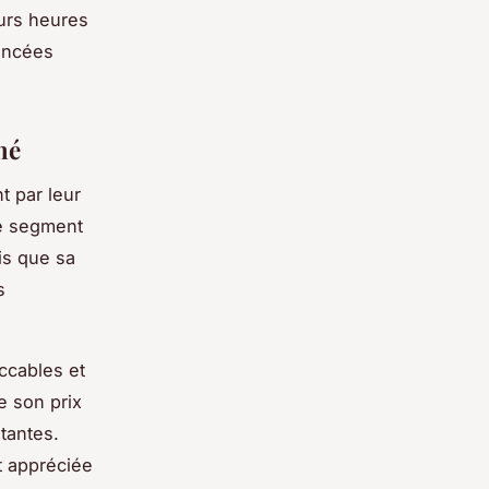
eurs heures
vancées
hé
t par leur
e segment
is que sa
s
ccables et
e son prix
tantes.
t appréciée