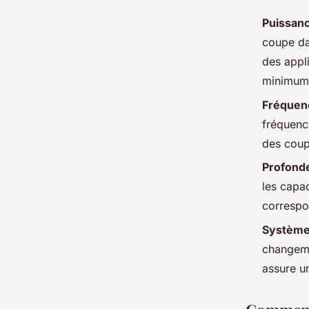
Puissan
coupe da
des appl
minimum
Fréquen
fréquence
des coup
Profond
les capac
correspo
Système 
changeme
assure u