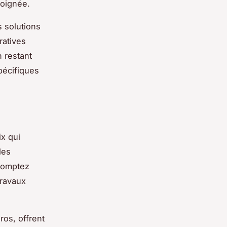
soignée.
 solutions
ratives
 restant
pécifiques
x qui
les
comptez
travaux
os, offrent