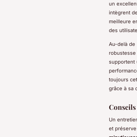
un excelle
intègrent d
meilleure e
des utilisa
Au-delà de 
robustesse 
supportent 
performance
toujours ce
grâce à sa d
Conseils 
Un entretie
et préserve